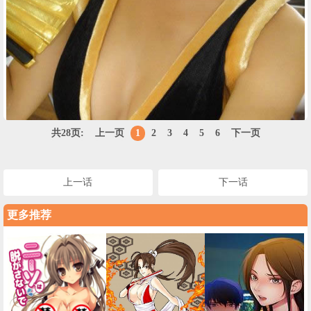
共28页:
上一页
1
2
3
4
5
6
下一页
上一话
下一话
更多推荐